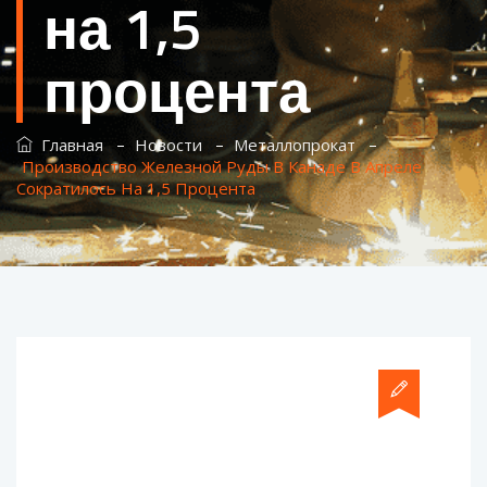
на 1,5
процента
–
–
–
Главная
Новости
Металлопрокат
Производство Железной Руды В Канаде В Апреле
Сократилось На 1,5 Процента