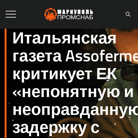
Итальянская
газета Assoferm
критикует ЕК
«непонятную и
неоправданну
задержку с