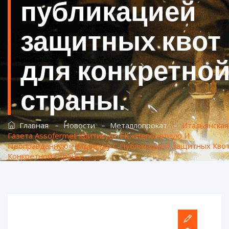
публикацией
защитных квот
для конкретно
страны.
–
–
–
Главная
Новости
Металлопрокат
Итальянская
Газета Assofermet Критикует ЕК «непонятную И
Неоправданную» Задержку С Публикацией Защитных Кво
Конкретной Страны.