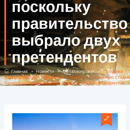
поскольку
правительство
выбрало двух
претендентов
–
–
–
Главная
Новости
Металлопрокат
Продажа
КомпанииWhyalla Steelworks Вступила В Финальную Стадию
Поскольку Правительство Выбрало Двух Претендентов