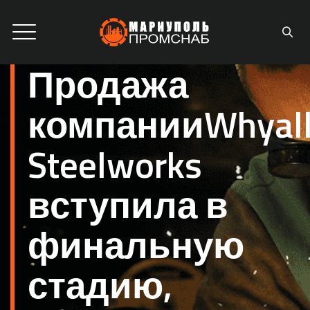
Продажа
компанииWhyal
Steelworks
вступила в
финальную
стадию,