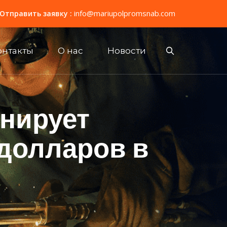
info@mariupolpromsnab.com
Отправить заявку :
онтакты
О нас
Новости
анирует
долларов в