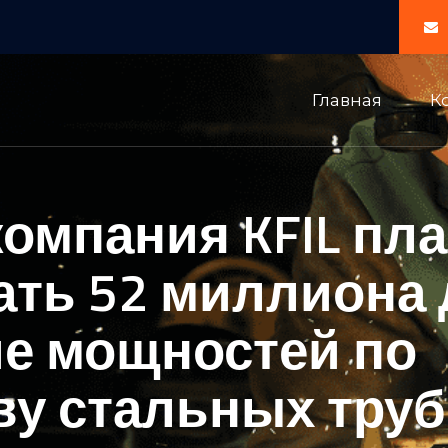
Главная
К
омпания KFIL пл
ать 52 миллиона 
е мощностей по
ву стальных труб