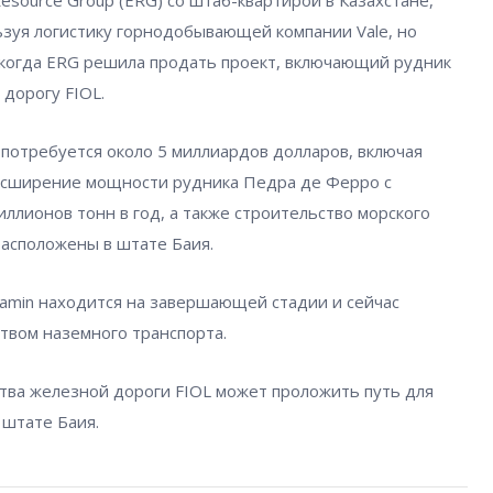
esource Group (ERG) со штаб-квартирой в Казахстане,
ьзуя логистику горнодобывающей компании Vale, но
 когда ERG решила продать проект, включающий рудник
дорогу FIOL.
потребуется около 5 миллиардов долларов, включая
расширение мощности рудника Педра де Ферро с
иллионов тонн в год, а также строительство морского
расположены в штате Баия.
amin находится на завершающей стадии и сейчас
твом наземного транспорта.
ства железной дороги FIOL может проложить путь для
 штате Баия.