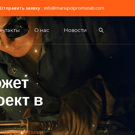
info@mariupolpromsnab.com
Отправить заявку :
онтакты
О нас
Новости
ожет
ект в
Проект В Бразилии