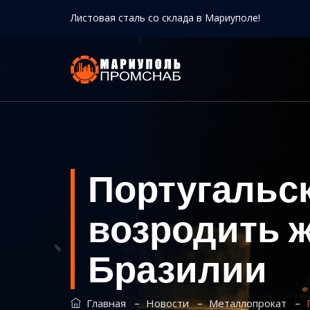
Листовая сталь со склада в Мариуполе!
Португальс
возродить 
Бразилии
–
–
–
Главная
Новости
Металлопрокат