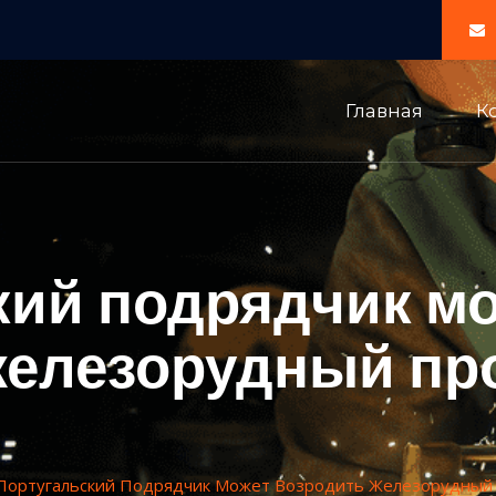
Главная
К
кий подрядчик м
железорудный про
Португальский Подрядчик Может Возродить Железорудный 