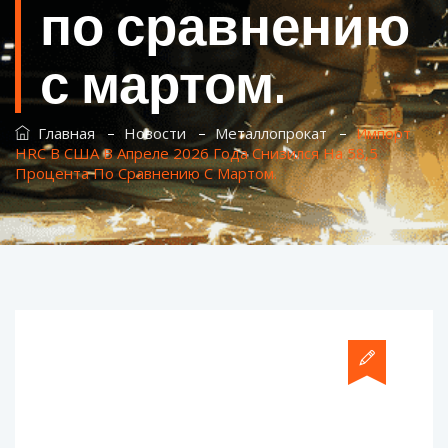
по сравнению
с мартом.
–
–
–
Главная
Новости
Металлопрокат
Импорт
HRC В США В Апреле 2026 Года Снизился На 58,5
Процента По Сравнению С Мартом.