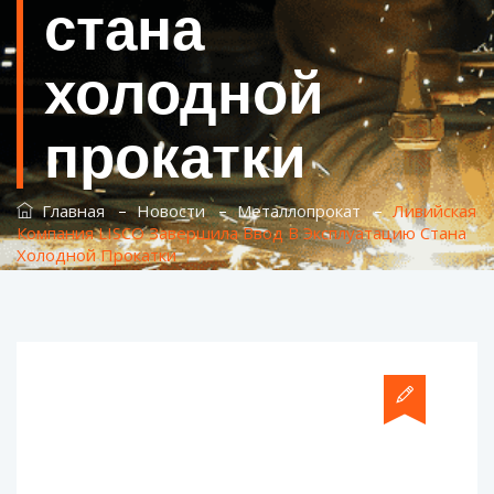
стана
холодной
прокатки
–
–
–
Главная
Новости
Металлопрокат
Ливийская
Компания LISCO Завершила Ввод В Эксплуатацию Стана
Холодной Прокатки