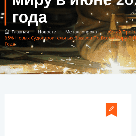
года
–
–
–
Главная
Новости
Металлопрокат
Китай Прет
85% Новых Судостроительных Заказов По Всему Миру В 
Года