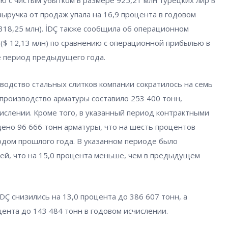
ию с чистым убытком в размере 925,21 млн турецких лир в
 выручка от продаж упала на 16,9 процента в годовом
 318,25 млн). İDÇ также сообщила об операционном
 ($ 12,13 млн) по сравнению с операционной прибылью в
е период предыдущего года.
водство стальных слитков компании сократилось на семь
к производство арматуры составило 253 400 тонн,
ислении. Кроме того, в указанный период контрактными
ено 96 666 тонн арматуры, что на шесть процентов
дом прошлого года. В указанном периоде было
ей, что на 15,0 процента меньше, чем в предыдущем
DÇ снизились на 13,0 процента до 386 607 тонн, а
ента до 143 484 тонн в годовом исчислении.