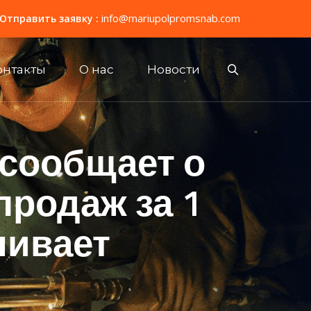
info@mariupolpromsnab.com
Отправить заявку :
онтакты
О нас
Новости
 сообщает о
продаж за 1
чивает