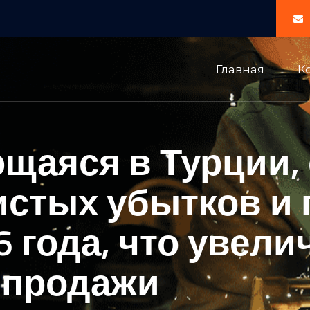
Главная
К
ющаяся в Турции,
стых убытков и 
6 года, что увели
 продажи