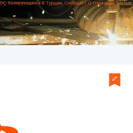
İDÇ, Базирующаяся В Турции, Сообщает О Снижении Чистых 