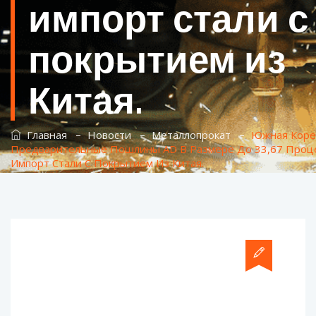
импорт стали с
покрытием из
Китая.
–
–
–
Главная
Новости
Металлопрокат
Южная Коре
Предварительные Пошлины AD В Размере До 33,67 Проц
Импорт Стали С Покрытием Из Китая.