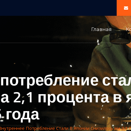
Главная
К
потребление ста
а 2,1 процента в 
5 года
Внутреннее Потребление Стали В Японии Снизилось На 2,1 