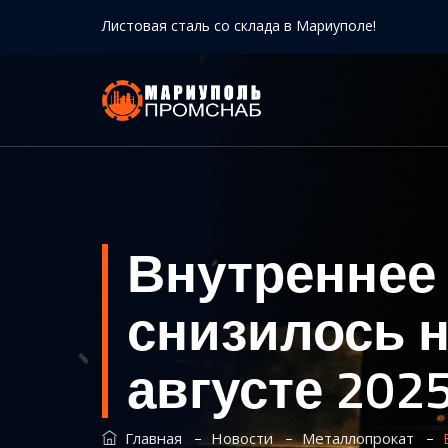
Листовая сталь со склада в Мариуполе!
Внутреннее 
снизилось н
августе 202
–
–
–
Главная
Новости
Металлопрокат