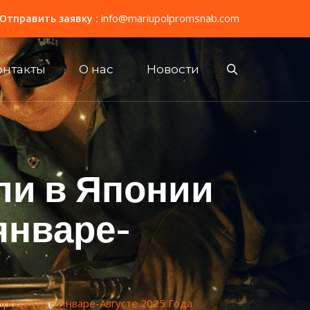
info@mariupolpromsnab.com
Отправить заявку :
онтакты
О нас
Новости
ли в Японии
январе-
Процента В Январе-Августе 2025 Года