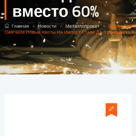
вместо 60%
–
–
–
Главная
Новости
Металлопрокат
Великобрит
Смягчила Новые Квоты На Импорт Стали До 51% Вместо 6