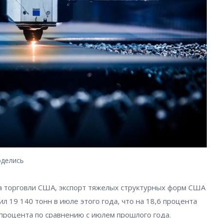
делись
а торговли США, экспорт тяжелых структурных форм США
авил 19 140 тонн в июле этого года, что на 18,6 процента
 процента по сравнению с июлем прошлого года.