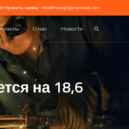
info@mariupolpromsnab.com
Отправить заявку :
онтакты
О нас
Новости
тся на 18,6
6 Процента