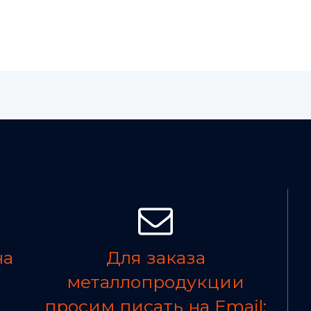
на
Для заказа
металлопродукции
просим писать на Email: