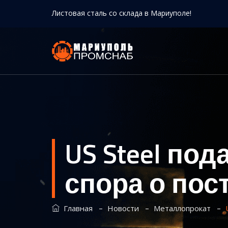
Листовая сталь со склада в Мариуполе!
US Steel под
спора о пос
–
–
–
Главная
Новости
Металлопрокат