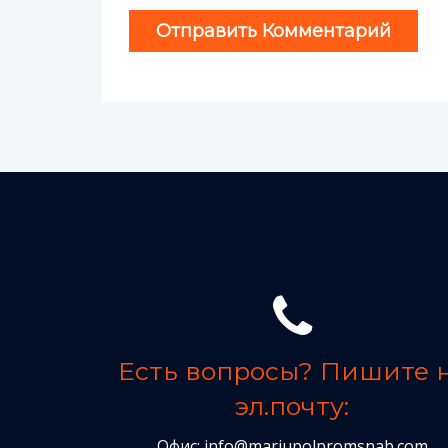
Есть вопросы? Пишите 
эл.почту:
Офис:
info@mariupolpromsnab.com