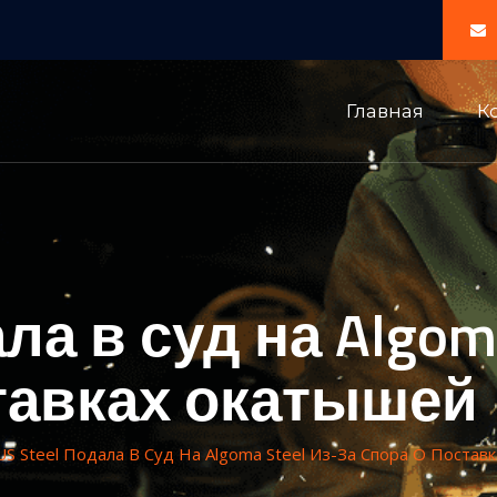
Главная
К
ала в суд на Algom
тавках окатышей
US Steel Подала В Суд На Algoma Steel Из-За Спора О Поста