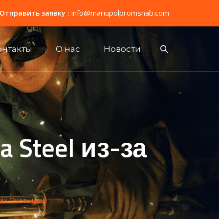
info@mariupolpromsnab.com
Отправить заявку :
онтакты
О нас
Новости
a Steel из-за
вках Окатышей