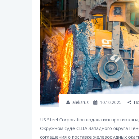
aleksrus
10.10.2025
По
US Steel Corporation подала иск против кан
Окружном суде США Западного округа Пен
соглашения о поставке железорудных окат