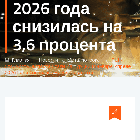
2026 года
снизилась на
3,6 процента
–
–
–
Главная
Новости
Металлопрокат
TUIK:
Стоимость Экспорта Стали Из Турции В Январе-Апреле
2026 Года Снизилась На 3,6 Процента