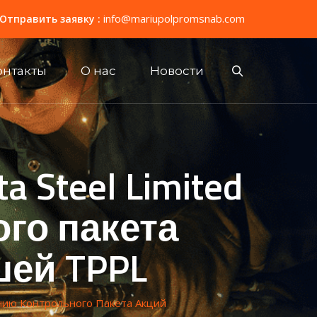
info@mariupolpromsnab.com
Отправить заявку :
онтакты
О нас
Новости
Steel Limited
го пакета
шей TPPL
нию Контрольного Пакета Акций