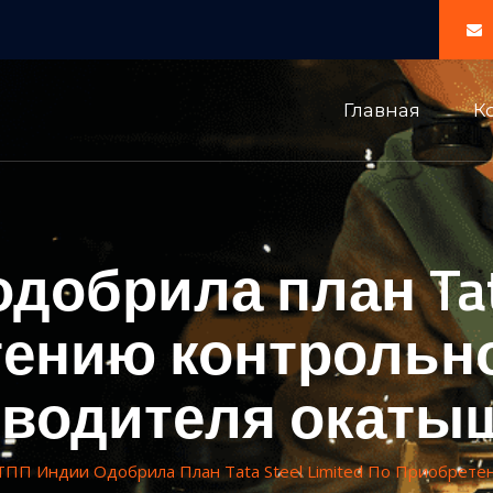
Главная
К
обрила план Tata 
ению контрольно
зводителя окаты
ТПП Индии Одобрила План Tata Steel Limited По Приобрете