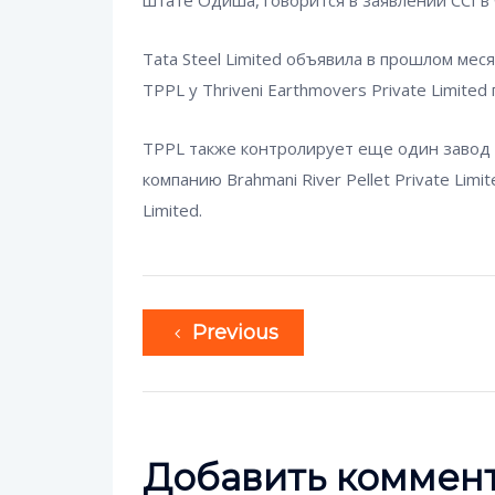
штате Одиша, говорится в заявлении CCI в 
Tata Steel Limited объявила в прошлом ме
TPPL у Thriveni Earthmovers Private Limite
TPPL также контролирует еще один завод
компанию Brahmani River Pellet Private Lim
Limited.
Previous
Добавить коммен