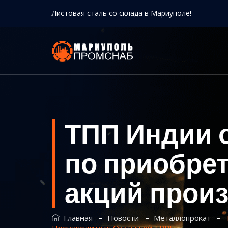
Листовая сталь со склада в Мариуполе!
ТПП Индии од
по приобрет
акций прои
–
–
–
Главная
Новости
Металлопрокат