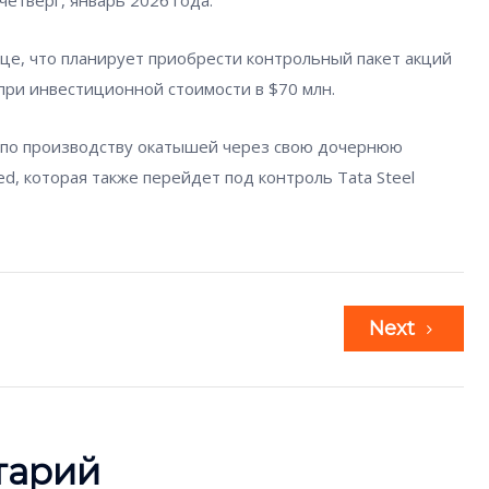
четверг, январь 2026 года.
сяце, что планирует приобрести контрольный пакет акций
d при инвестиционной стоимости в $70 млн.
 по производству окатышей через свою дочернюю
ited, которая также перейдет под контроль Tata Steel
Next
тарий