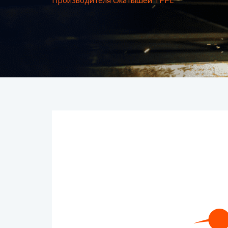
Производителя Окатышей TPPL