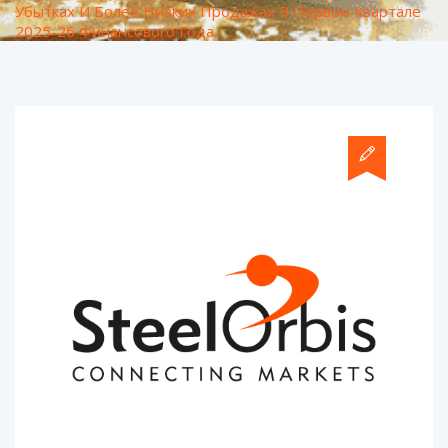
Убытках И Более Низких Продажах В Первом Квартале
2025-26 Финансового Года