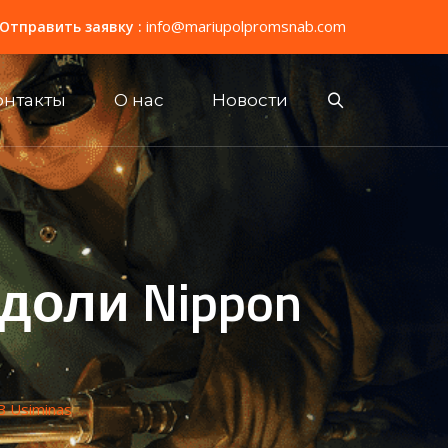
info@mariupolpromsnab.com
Отправить заявку :
онтакты
О нас
Новости
доли Nippon
В Usiminas