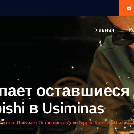
Главная
К
упает оставшиеся 
bishi в Usiminas
Ternium Покупает Оставшиеся Доли Nippon Steel И Mitsubishi 