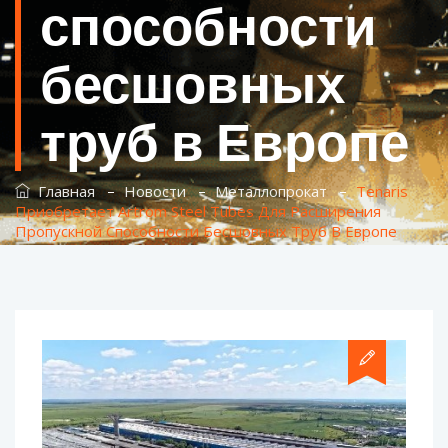
способности
бесшовных
труб в Европе
–
–
–
Главная
Новости
Металлопрокат
Tenaris
Приобретает Artrom Steel Tubes Для Расширения
Пропускной Способности Бесшовных Труб В Европе