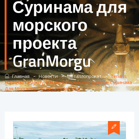
Суринама для
морского
проекта
GranMorgu
–
–
–
Главная
Новости
Металлопрокат
Tenaris
Начинает Работу В Новом Сервисном Центре Суринама
Для Морского Проекта GranMorgu