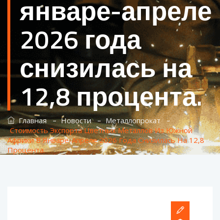
январе-апреле
2026 года
снизилась на
12,8 процента.
–
–
–
Главная
Новости
Металлопрокат
Стоимость Экспорта Цветных Металлов Из Южной
Африки В Январе-Апреле 2026 Года Снизилась На 12,8
Процента.