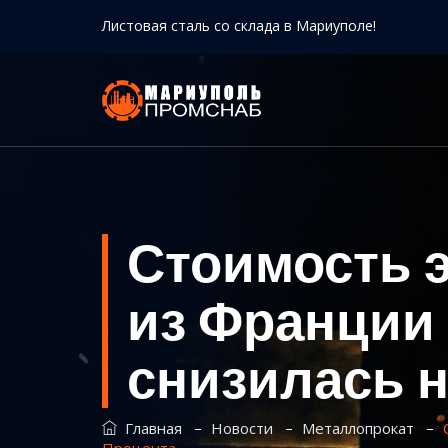
Листовая сталь со склада в Мариуполе!
Стоимость 
из Франции 
снизилась н
–
–
–
Главная
Новости
Металлопрокат