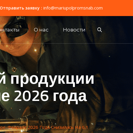
info@mariupolpromsnab.com
Отправить заявку :
онтакты
О нас
Новости
й продукции
е 2026 года
ре-Феврале 2026 Года Снизилась На 6,1