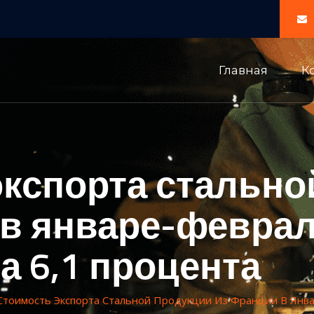
Главная
К
экспорта стально
в январе-феврал
а 6,1 процента
Стоимость Экспорта Стальной Продукции Из Франции В Янва