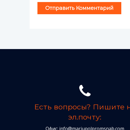
Есть вопросы? Пишите 
эл.почту:
Офис:
info@mariupolpromsnab.com