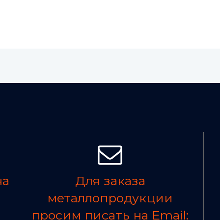
на
Для заказа
металлопродукции
просим писать на Email: