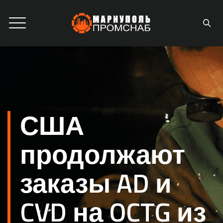
США
продолжают
заказы AD и
CVD на OCTG из