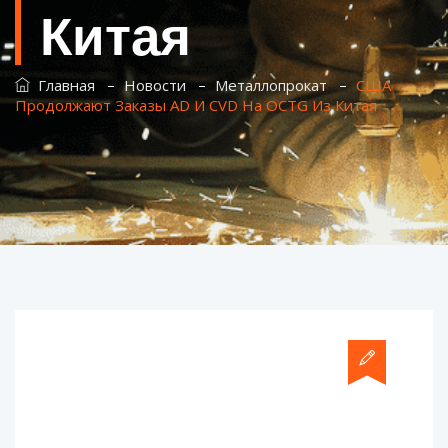
Китая
–
–
–
Главная
Новости
Металлопрокат
США
Продолжают Заказы AD И CVD На OCTG Из Китая