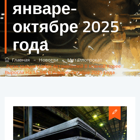
январе-
октябре 2025
года
–
–
–
Главная
Новости
Металлопрокат
Регистрация Новых Автомобилей В Южной Корее
Выросла На 15,5% В Январе-Октябре 2025 Года