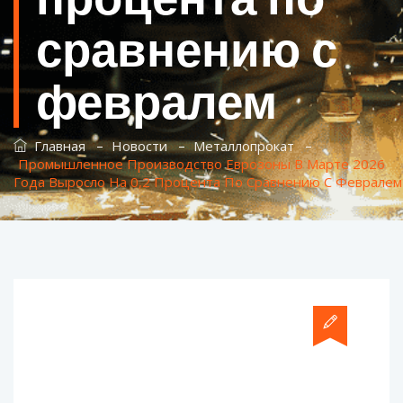
сравнению с
февралем
–
–
–
Главная
Новости
Металлопрокат
Промышленное Производство Еврозоны В Марте 2026
Года Выросло На 0,2 Процента По Сравнению С Февралем