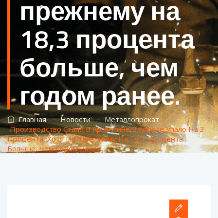
прежнему на
18,3 процента
больше, чем
годом ранее.
–
–
–
Главная
Новости
Металлопрокат
Производство Стали В Аргентине В Апреле Упало На 3
Процента, Хотя По-Прежнему На 18,3 Процента
Больше, Чем Годом Ранее.