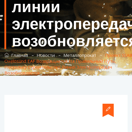
линии
электропереда
возобновляетс
–
–
–
Главная
Новости
Металлопрокат
Проект SSA
Oxelösund EAF Возвращается На Правильный Путь,
Поскольку Строительство Линии Электропередач
Возобновляется