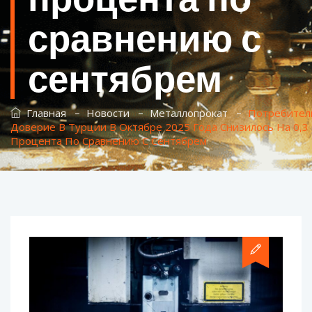
сравнению с
сентябрем
–
–
–
Главная
Новости
Металлопрокат
Потребител
Доверие В Турции В Октябре 2025 Года Снизилось На 0,3
Процента По Сравнению С Сентябрем