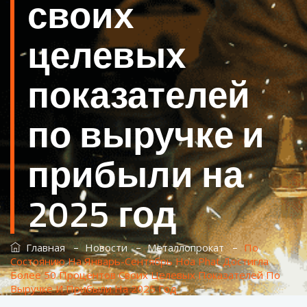
своих
целевых
показателей
по выручке и
прибыли на
2025 год
–
–
–
Главная
Новости
Металлопрокат
По
Состоянию На Январь-Сентябрь Hoa Phat Достигла
Более 50 Процентов Своих Целевых Показателей По
Выручке И Прибыли На 2025 Год