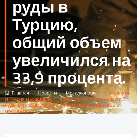
руды в
Турцию,
общий объем
увеличился на
33,9 процента.
–
–
–
Главная
Новости
Металлопрокат
Норвегия
И Россия Наращивают Позиции В Импорте Железной
Руды В Турцию, Общий Объем Увеличился На 33,9
Процента.