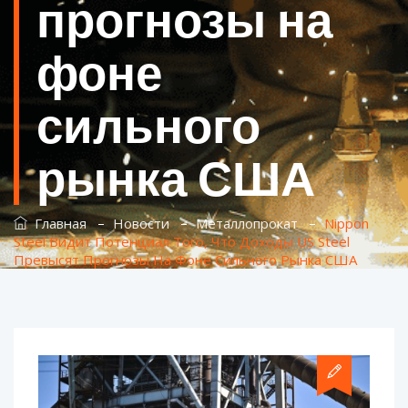
прогнозы на
фоне
сильного
рынка США
–
–
–
Главная
Новости
Металлопрокат
Nippon
Steel Видит Потенциал Того, Что Доходы US Steel
Превысят Прогнозы На Фоне Сильного Рынка США