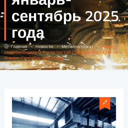
сентябрь 2025
года
–
–
–
Главная
Новости
Металлопрокат
Nanjing
Steel Сообщила О Росте Чистой Прибыли На 24,1% За
Январь-Сентябрь 2025 Года