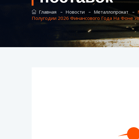
–
–
–
Главная
Новости
Металлопрокат
Полугодии 2026 Финансового Года На Фоне У