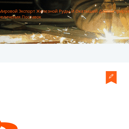
Мировой Экспорт Железной Руды И Окатышей Демонстриру
величения Поставок