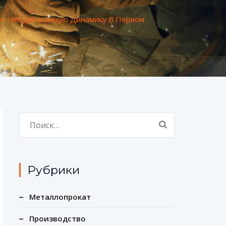
ет Неоднозначную Динамику В Первом
Найти:
Рубрики
Металлопрокат
Производство