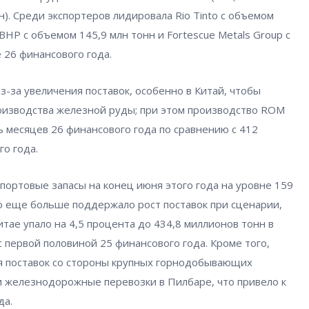
нн). Среди экспортеров лидировала Rio Tinto с объемом
 BHP с объемом 145,9 млн тонн и Fortescue Metals Group с
 26 финансового года.
з-за увеличения поставок, особенно в Китай, чтобы
оизводства железной руды; при этом производство ROM
ь месяцев 26 финансового года по сравнению с 412
о года.
 портовые запасы на конец июня этого года на уровне 159
то еще больше поддержало рост поставок при сценарии,
итае упало на 4,5 процента до 434,8 миллионов тонн в
с первой половиной 25 финансового года. Кроме того,
ия поставок со стороны крупных горнодобывающих
 железнодорожные перевозки в Пилбаре, что привело к
да.