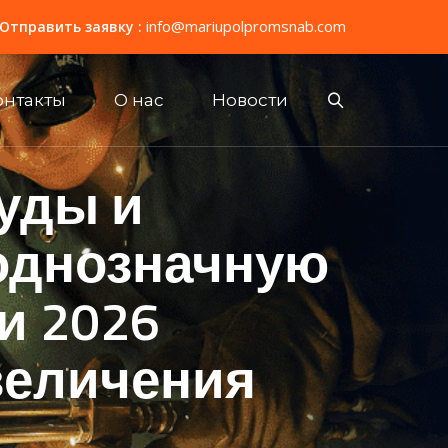
info@mariupolpromsnab.com
Отправить заявку :
онтакты
О нас
Новости
уды и
однозначную
и 2026
величения