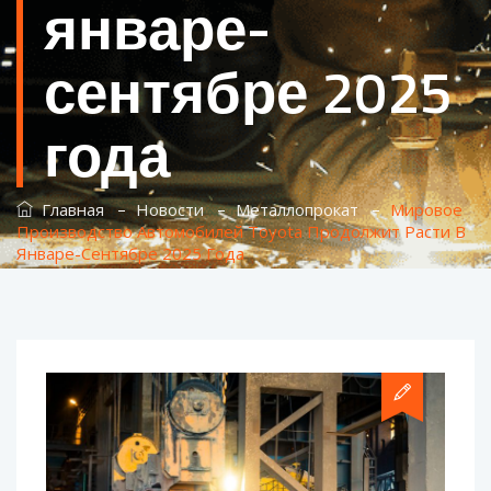
январе-
сентябре 2025
года
–
–
–
Главная
Новости
Металлопрокат
Мировое
Производство Автомобилей Toyota Продолжит Расти В
Январе-Сентябре 2025 Года