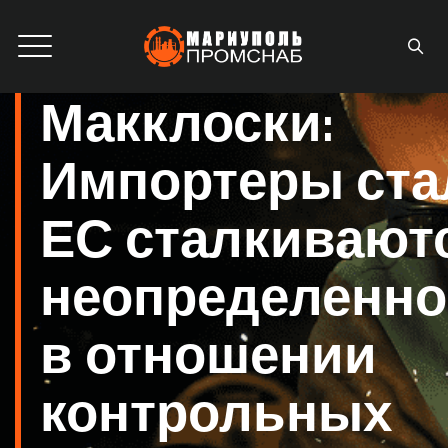
Макклоски:
Импортеры ста
ЕС сталкиваютс
неопределенн
в отношении
контрольных