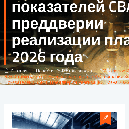
показателей CB
преддверии
реализации пл
2026 года
–
–
–
Главная
Новости
Металлопрокат
Макклоски: 
В ЕС Сталкиваются С Неопределенностью В Отношении К
Показателей CBAM В Преддверии Реализации Плана 2026