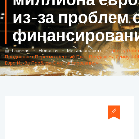
из-за проблем 
финансирован
–
–
–
Главная
Новости
Металлопрокат
Liberty Galati
Продолжает Пересмотренный План Продаж На Сумму 44
Евро Из-За Проблем С Финансированием