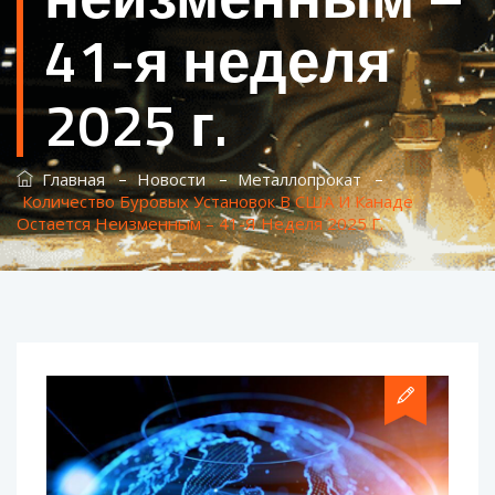
41-я неделя
2025 г.
–
–
–
Главная
Новости
Металлопрокат
Количество Буровых Установок В США И Канаде
Остается Неизменным – 41-Я Неделя 2025 Г.