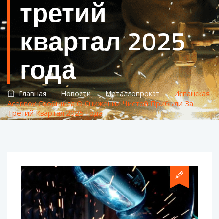
третий
квартал 2025
года
–
–
–
Главная
Новости
Металлопрокат
Испанская
Acerinox Сообщила О Снижении Чистой Прибыли За
Третий Квартал 2025 Года