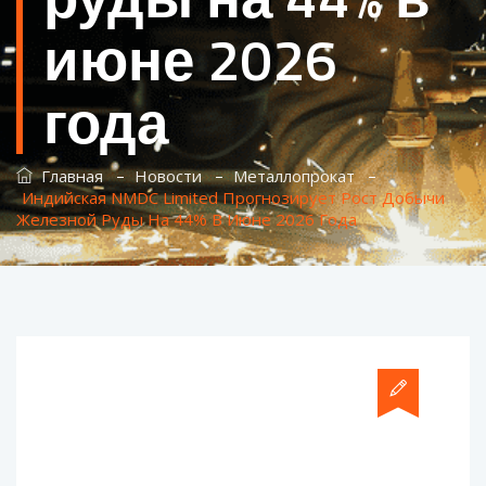
июне 2026
года
–
–
–
Главная
Новости
Металлопрокат
Индийская NMDC Limited Прогнозирует Рост Добычи
Железной Руды На 44% В Июне 2026 Года