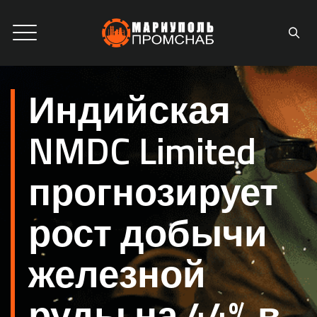
Индийская
NMDC Limited
прогнозирует
рост добычи
железной
руды на 44% в