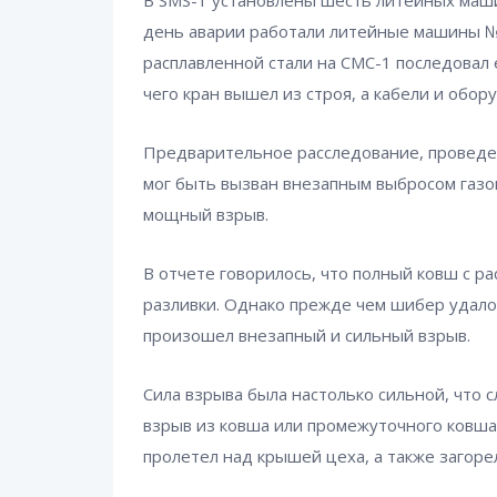
В SMS-1 установлены шесть литейных маши
день аварии работали литейные машины №1,
расплавленной стали на СМС-1 последовал
чего кран вышел из строя, а кабели и обо
Предварительное расследование, проведен
мог быть вызван внезапным выбросом газов
мощный взрыв.
В отчете говорилось, что полный ковш с р
разливки. Однако прежде чем шибер удало
произошел внезапный и сильный взрыв.
Сила взрыва была настолько сильной, что 
взрыв из ковша или промежуточного ковша
пролетел над крышей цеха, а также загоре