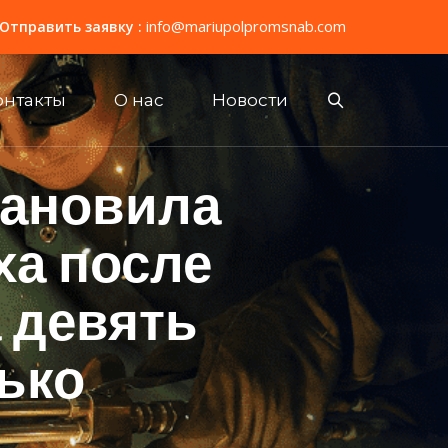
info@mariupolpromsnab.com
Отправить заявку :
онтакты
О нас
Новости
тановила
ха после
а девять
ько