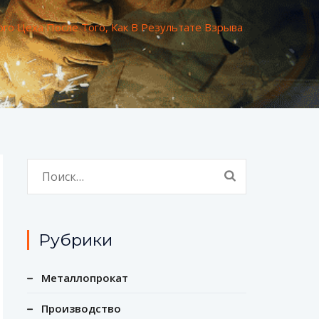
го Цеха После Того, Как В Результате Взрыва
Найти:
Рубрики
Металлопрокат
Производство