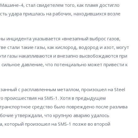
Машине-4, стал свидетелем того, как пламя достигло
есть удара пришлась на рабочих, находившихся возле
ины инцидента указывается «внезапный выброс газов,
е стали такие газы, как кислород, водород и азот, могут
 эти газы накапливаются и внезапно высвобождаются при
 сильное давление, что потенциально может привести к
занный с расплавленным металлом, произошел на Steel
ого происшествия на SMS-1. Хотя в предыдущем
транспортное средство было повреждено после разлива
абочие утверждали, что крупную аварию удалось
, который произошел на SMS-1 позже во второй