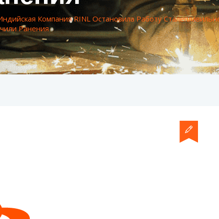
Индийская Компания RINL Остановила Работу Сталеплавильно
учили Ранения