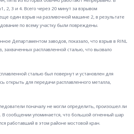
н, пять из которых обычно работают непрерывно. В
 2, 3 и 4. Всего через 20 минут за взрывом
 еще один взрыв на разливочной машине 2, в результате
рудование по всему участку были повреждены.
ное Департаментом заводов, показало, что взрыв в RINL
, захваченных расплавленной сталью, что вызвало
асплавленной сталью был повернут и установлен для
сь открыть для передачи расплавленного металла,
следователи поначалу не могли определить, произошел ли
. В сообщении упоминается, что большой огненный шар
лся работавший в этом районе мостовой кран.