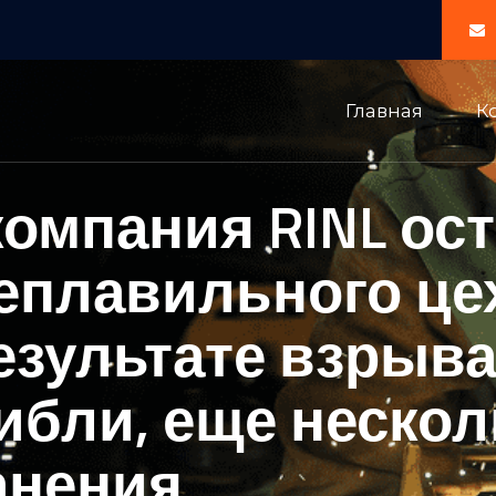
Главная
К
омпания RINL ос
еплавильного це
 результате взрыв
ибли, еще нескол
анения