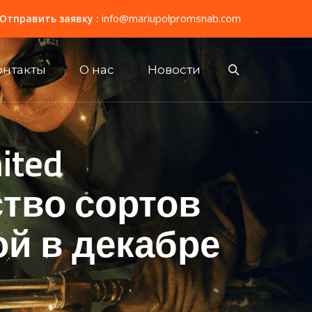
info@mariupolpromsnab.com
Отправить заявку :
онтакты
О нас
Новости
ited
тво сортов
 в ​​декабре