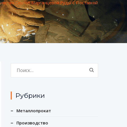
инство Сортов Марганцевой Руды С Поставкой
Найти:
Рубрики
Металлопрокат
Производство