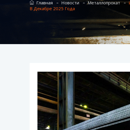
–
–
–
Главная
Новости
Металлопрокат
В ​​декабре 2025 Года