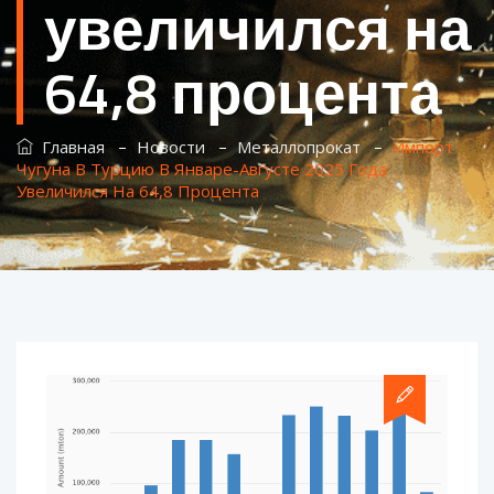
увеличился на
64,8 процента
–
–
–
Главная
Новости
Металлопрокат
Импорт
Чугуна В Турцию В Январе-Августе 2025 Года
Увеличился На 64,8 Процента