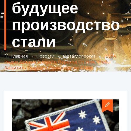
будущее
производство
стали
–
–
–
Главная
Новости
Металлопрокат
IEEFA:
Индия Должна Ускорить Переход От Угля, Чтобы
Защитить Будущее Производство Стали