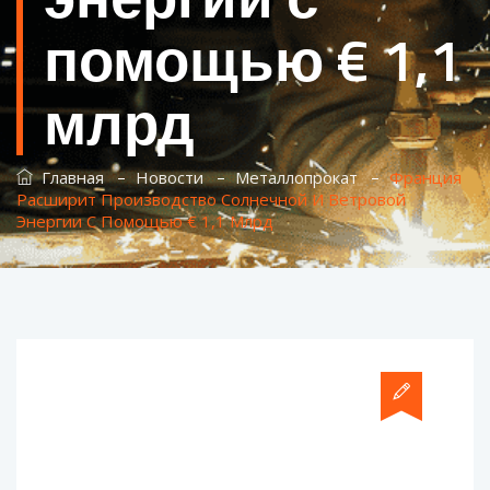
помощью € 1,1
млрд
–
–
–
Главная
Новости
Металлопрокат
Франция
Расширит Производство Солнечной И Ветровой
Энергии С Помощью € 1,1 Млрд