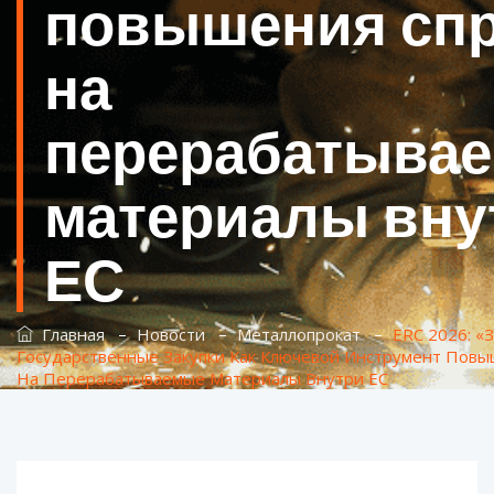
повышения сп
на
перерабатыва
материалы вну
ЕС
–
–
–
Главная
Новости
Металлопрокат
ERC 2026: «
Государственные Закупки Как Ключевой Инструмент Повы
На Перерабатываемые Материалы Внутри ЕС