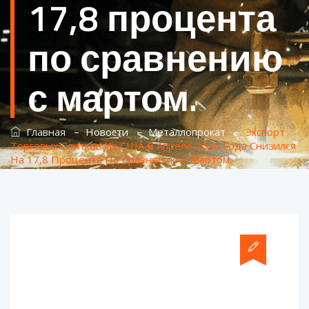
17,8 процента
по сравнению
с мартом.
–
–
–
Главная
Новости
Металлопрокат
Экспорт
Торговых Слитков Из США В Апреле 2026 Года Снизился
На 17,8 Процента По Сравнению С Мартом.