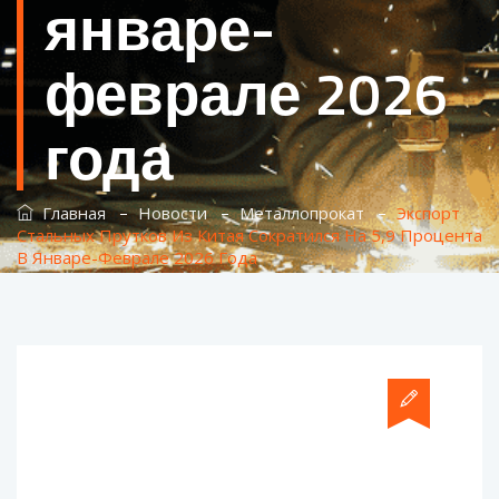
январе-
феврале 2026
года
–
–
–
Главная
Новости
Металлопрокат
Экспорт
Стальных Прутков Из Китая Сократился На 5,9 Процента
В Январе-Феврале 2026 Года