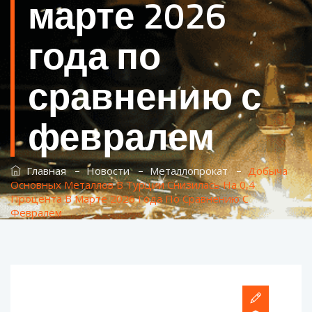
марте 2026
года по
сравнению с
февралем
–
–
–
Главная
Новости
Металлопрокат
Добыча
Основных Металлов В Турции Снизилась На 0,4
Процента В Марте 2026 Года По Сравнению С
Февралем