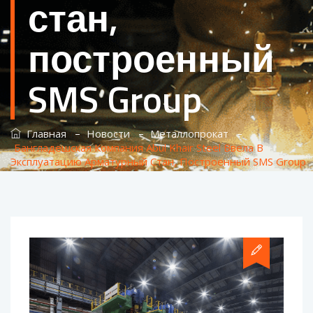
стан,
построенный
SMS Group
–
–
–
Главная
Новости
Металлопрокат
Бангладешская Компания Abul Khair Steel Ввела В
Эксплуатацию Арматурный Стан, Построенный SMS Group