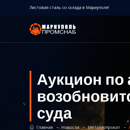
Листовая сталь со склада в Мариуполе!
Аукцион по а
возобновит
суда
–
–
–
Главная
Новости
Металлопрокат