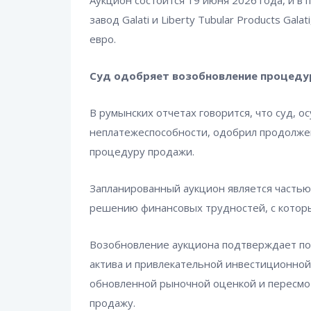
Аукцион состоится 19 июня 2026 года, и в
завод Galati и Liberty Tubular Products Ga
евро.
Суд одобряет возобновление процед
В румынских отчетах говорится, что суд, 
неплатежеспособности, одобрил продолжен
процедуру продажи.
Запланированный аукцион является частью
решению финансовых трудностей, с которы
Возобновление аукциона подтверждает поз
актива и привлекательной инвестиционной
обновленной рыночной оценкой и пересмо
продажу.