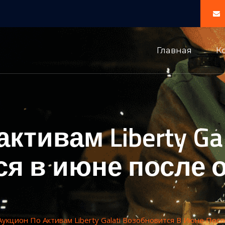
Главная
К
ктивам Liberty Gal
ся в июне после 
Аукцион По Активам Liberty Galati Возобновится В Июне Пос