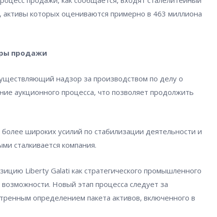
 процесс продажи, как сообщается, входят сталелитейный
lati, активы которых оцениваются примерно в 463 миллиона
уры продажи
осуществляющий надзор за производством по делу о
ие аукционного процесса, что позволяет продолжить
 более широких усилий по стабилизации деятельности и
ми сталкивается компания.
ицию Liberty Galati как стратегического промышленного
 возможности. Новый этап процесса следует за
тренным определением пакета активов, включенного в