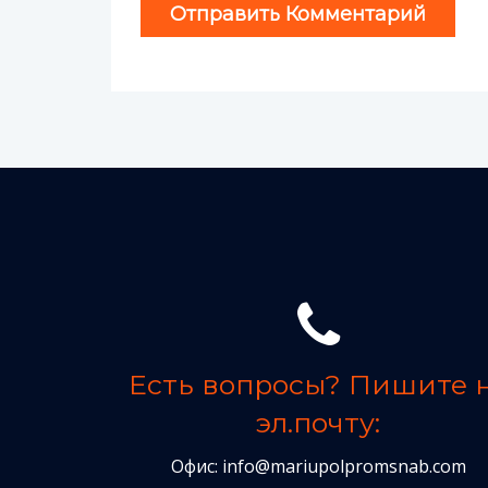
Есть вопросы? Пишите 
эл.почту:
Офис:
info@mariupolpromsnab.com