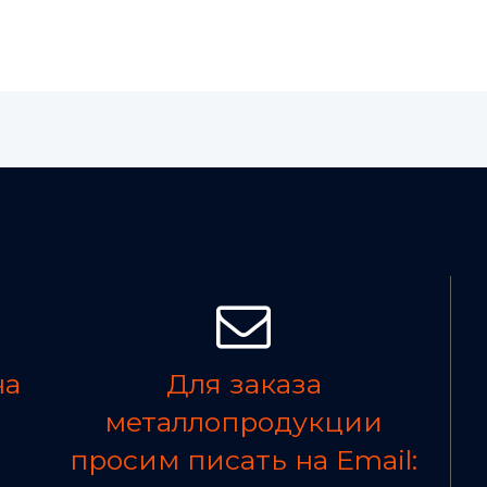
на
Для заказа
металлопродукции
просим писать на Email: