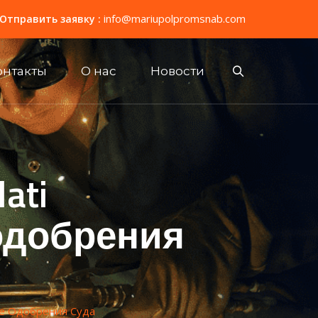
info@mariupolpromsnab.com
Отправить заявку :
онтакты
О нас
Новости
ati
одобрения
ле Одобрения Суда